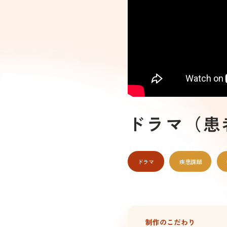
ドラマ（患
ドラマ
疾患課題
制作のこだわり