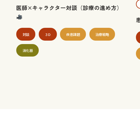
医師×キャラクター対談（診療の進め方）
対談
３D
疾患課題
治療戦略
消化器