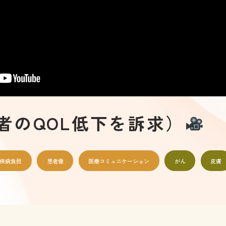
者のQOL低下を訴求）
疾病負担
患者像
医療コミュニケーション
がん
皮膚