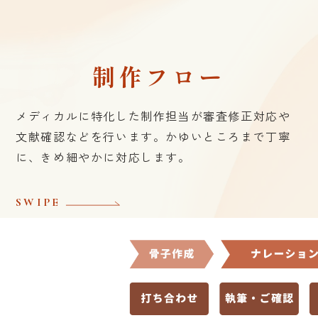
競合品との差別化
適正使⽤情報
制作フロー
副作⽤マネジメント
疾患領域トピックス
メディカルに特化した制作担当が審査修正対応や
他剤との差別化
文献確認などを行います。
かゆいところまで丁寧
に、きめ細やかに対応します。
SWIPE