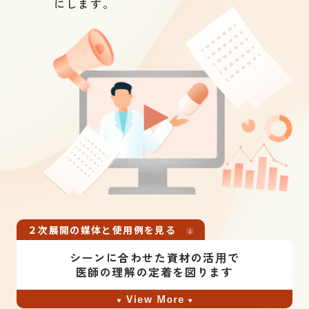
にします。
・競合品のシェア拡⼤
・適正使⽤の浸透が不⼗分
・副作⽤マネジメントが不⼗分
・疾患領域の不活性化
・ジェネリック登場
難しい内容もキャラクターなどを活用してと
訴求内容
っつきやすく
疾患啓発
２次展開の媒体と使用例を見る
患者発掘
シーンに合わせた資材の活⽤で
医師の理解の定着を図ります
製品の特徴
相談してみる
好適例