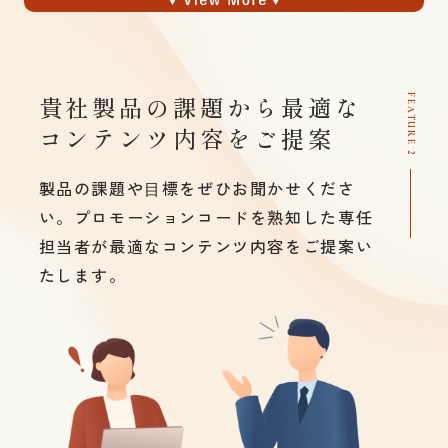
貴社製品の課題から最適な
FEATURE 2
コンテンツ内容をご提案
製品の課題や⽬標をぜひお聞かせくださ
い。プロ
モーションコードを熟知した専任
担当者が最適な
コンテンツ内容をご提案い
たします。
診療⽅法や患者の症状を描写して診療をロー
ルプレイできるように