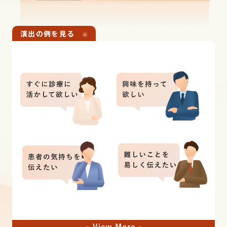
演出の例を⾒る