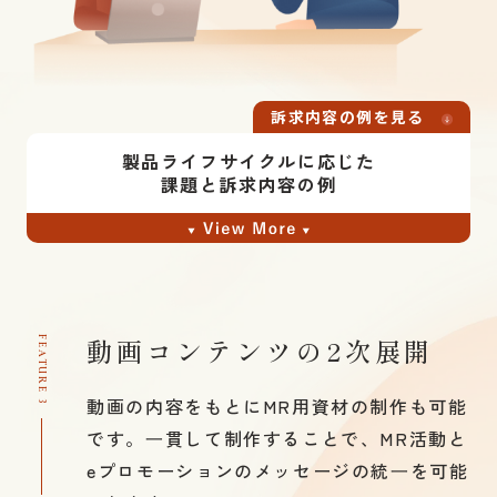
訴求内容の例を⾒る
エンターテイメント性を取り⼊れて楽しく
製品ライフサイクルに応じた
課題と訴求内容の例
製品の課題を選択すると、
該当する訴求内容を確認できます。
製品の課題
動画コンテンツの2次展開
FEATURE 3
・疾患知識の不⾜
動画の内容をもとにMR用資材の制作も可能
・潜在患者が多い
です。
⼀貫して制作することで、MR活動と
ストーリー仕⽴てにして感情移⼊できるよう
・製品認知度が低い
eプロモー
ションのメッセージの統⼀を可能
に
・投与対象が不明確