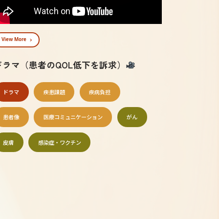
View More
ドラマ（患者のQOL低下を訴求）
ドラマ
疾患課題
疾病負担
患者像
医療コミュニケーション
がん
皮膚
感染症・ワクチン