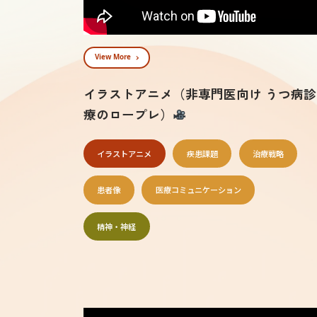
View More
イラストアニメ（非専門医向け うつ病診
療のロープレ）
イラストアニメ
疾患課題
治療戦略
患者像
医療コミュニケーション
精神・神経