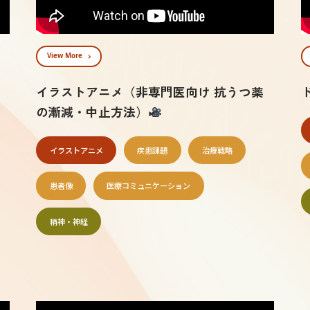
View More
イラストアニメ（非専門医向け 抗うつ薬
の漸減・中止方法）
イラストアニメ
疾患課題
治療戦略
患者像
医療コミュニケーション
精神・神経