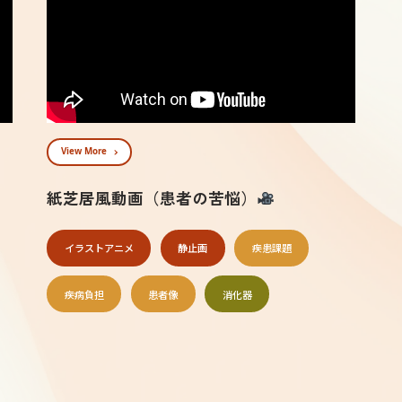
View More
紙芝居風動画（患者の苦悩）
イラストアニメ
静⽌画
疾患課題
疾病負担
患者像
消化器